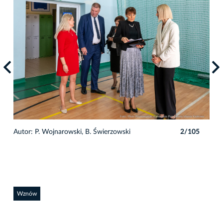
5
Autor: P. Wojnarowski, B. Świerzowski
2/105
Auto
Wznów