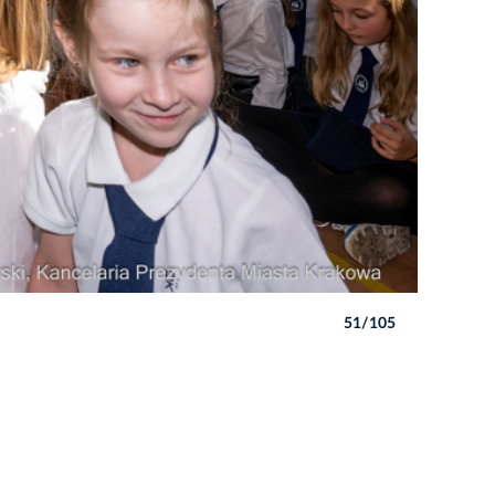
51/105
Autor: P. W