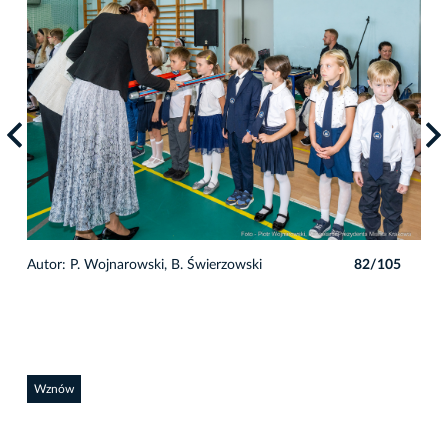
5
Autor: P. Wojnarowski, B. Świerzowski
82/105
Auto
Wznów