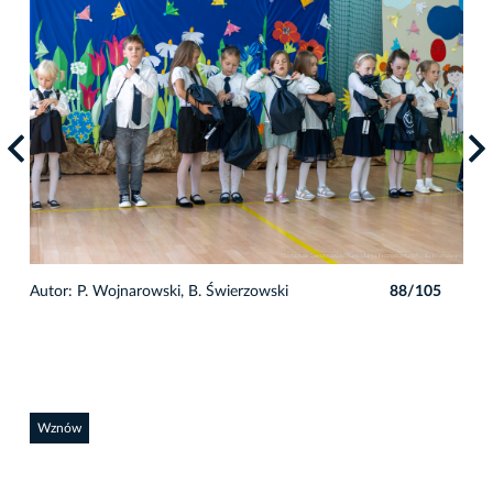
5
Autor: P. Wojnarowski, B. Świerzowski
88/105
Auto
Wznów