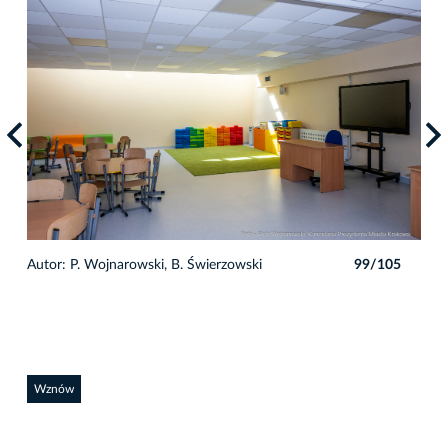
5
Autor: P. Wojnarowski, B. Świerzowski
99/105
Auto
Wznów