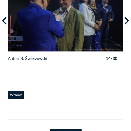
0
Autor: B. Świerzowski
14/30
Auto
Wznów