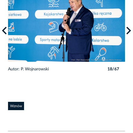
7
Autor: P. Wojnarowski
18/67
Auto
Wznów