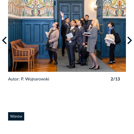
3
Autor: P. Wojnarowski
2/13
Auto
Wznów