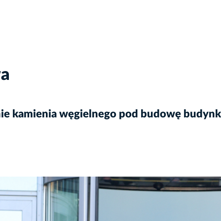
wa
nie kamienia węgielnego pod budowę budyn