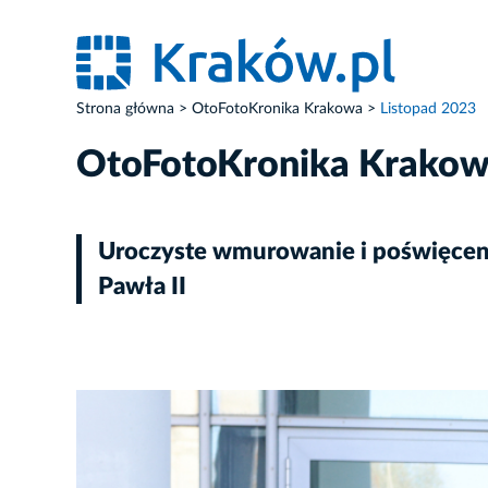
Strona główna
OtoFotoKronika Krakowa
Listopad 2023
OtoFotoKronika Krako
Uroczyste wmurowanie i poświęce
Pawła II
ZDJĘCIE