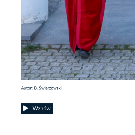
16/25
Autor: B. Świerzowski
Wznów