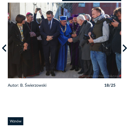
5
Autor: B. Świerzowski
18/25
Auto
Wznów