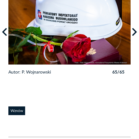
5
Autor: P. Wojnarowski
65/65
Auto
Wznów