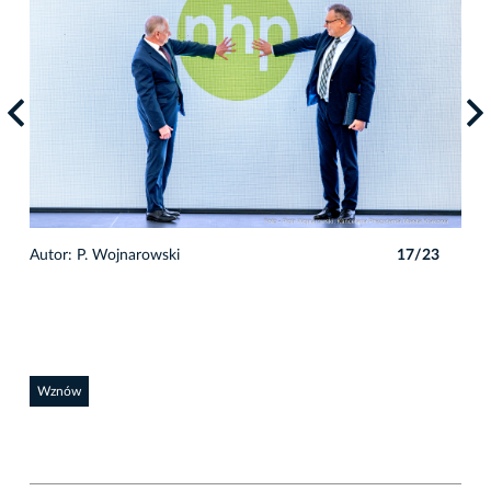
3
Autor: P. Wojnarowski
17/23
Auto
Wznów