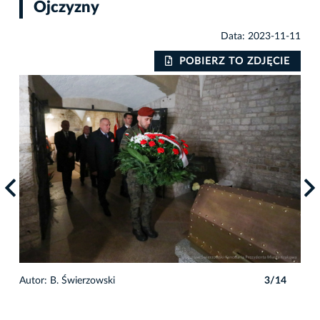
Ojczyzny
Data: 2023-11-11
IE
POBIERZ TO ZDJĘCIE
4
Autor: B. Świerzowski
3/14
Auto