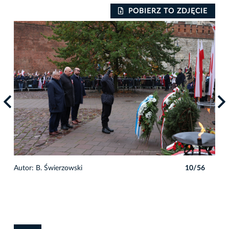
IE
POBIERZ TO ZDJĘCIE
6
Autor: B. Świerzowski
10/56
Auto