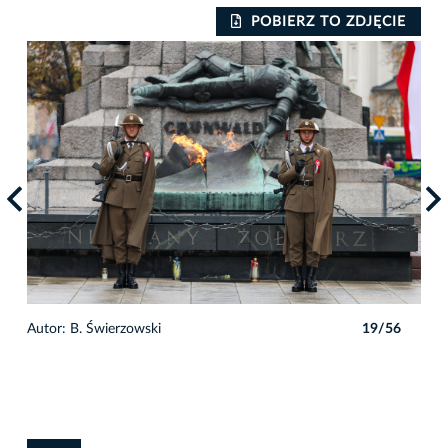
IE
POBIERZ TO ZDJĘCIE
6
Autor: B. Świerzowski
19/56
Auto