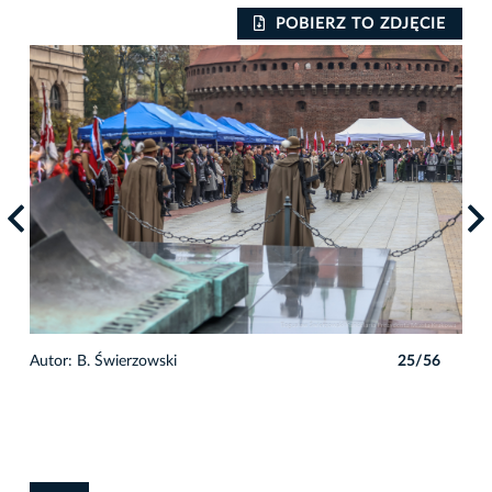
IE
POBIERZ TO ZDJĘCIE
6
Autor: B. Świerzowski
25/56
Auto