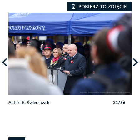
IE
POBIERZ TO ZDJĘCIE
6
Autor: B. Świerzowski
31/56
Auto