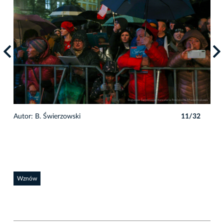
2
Autor: B. Świerzowski
11/32
Auto
Wznów