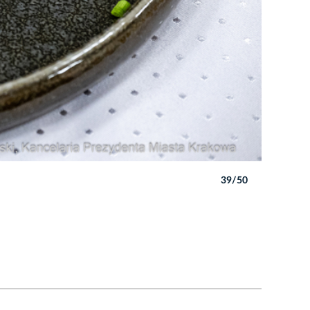
39/50
Autor: P. 