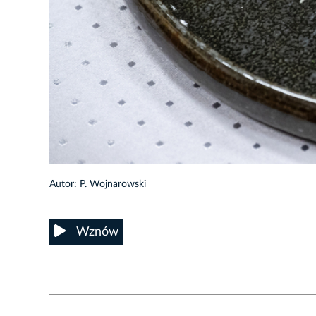
38/50
Autor: P. Wojnarowski
Wznów