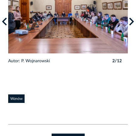
2
Autor: P. Wojnarowski
2/12
Auto
Wznów