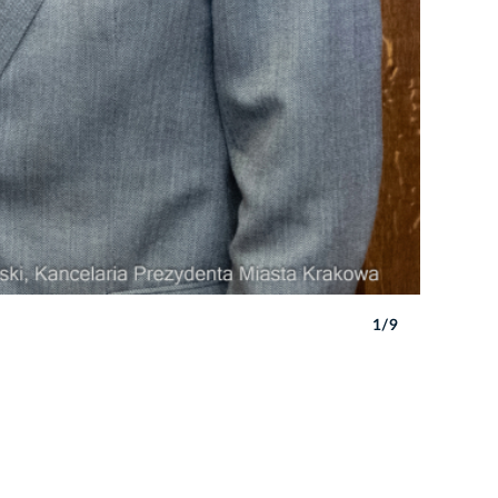
1/9
Autor: P. 