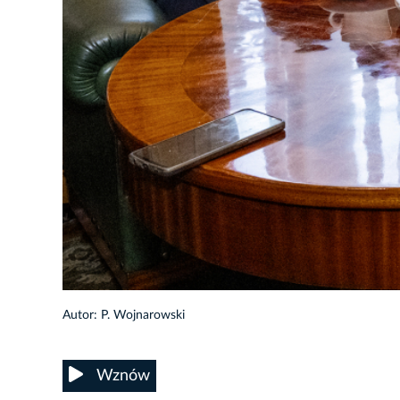
4/10
Autor: P. Wojnarowski
Wznów