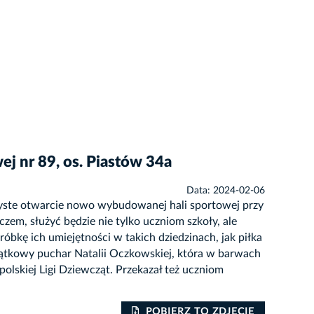
j nr 89, os. Piastów 34a
Data: 2024-02-06
zyste otwarcie nowo wybudowanej hali sportowej przy
zem, służyć będzie nie tylko uczniom szkoły, ale
bkę ich umiejętności w takich dziedzinach, jak piłka
iątkowy puchar Natalii Oczkowskiej, która w barwach
polskiej Ligi Dziewcząt. Przekazał też uczniom
POBIERZ TO ZDJĘCIE