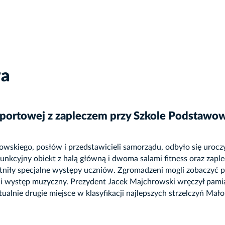
wa
ortowej z zapleczem przy Szkole Podstawowe
wskiego, posłów i przedstawicieli samorządu, odbyło się uroc
nkcyjny obiekt z halą główną i dwoma salami fitness oraz zaplec
iły specjalne występy uczniów. Zgromadzeni mogli zobaczyć pró
ek i występ muzyczny. Prezydent Jacek Majchrowski wręczył pam
ualnie drugie miejsce w klasyfikacji najlepszych strzelczyń Mało