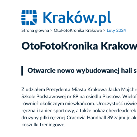
Strona główna
OtoFotoKronika Krakowa
Luty 2024
OtoFotoKronika Krako
Otwarcie nowo wybudowanej hali sp
Z udziałem Prezydenta Miasta Krakowa Jacka Majchro
Szkole Podstawowej nr 89 na osiedlu Piastów. Wielofu
również okolicznym mieszkańcom. Uroczystość uświetn
ręczna i taniec sportowy, a także pokaz cheerleader
drużyny piłki ręcznej Cracovia Handball 89 zajmuje akt
koszulki treningowe.
ZDJĘCIE