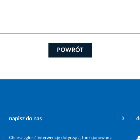
POWRÓT
napisz do nas
d
Chcesz zgłosić interwencję dotyczącą funkcjonowania