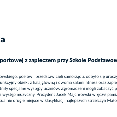
wa
ortowej z zapleczem przy Szkole Podstawowe
wskiego, posłów i przedstawicieli samorządu, odbyło się uroc
nkcyjny obiekt z halą główną i dwoma salami fitness oraz zaplec
iły specjalne występy uczniów. Zgromadzeni mogli zobaczyć pró
ek i występ muzyczny. Prezydent Jacek Majchrowski wręczył pam
ualnie drugie miejsce w klasyfikacji najlepszych strzelczyń Mało