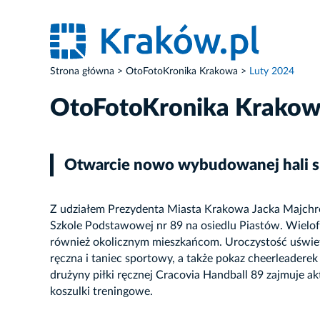
Strona główna
OtoFotoKronika Krakowa
Luty 2024
OtoFotoKronika Krako
Otwarcie nowo wybudowanej hali sp
Z udziałem Prezydenta Miasta Krakowa Jacka Majchro
Szkole Podstawowej nr 89 na osiedlu Piastów. Wielofu
również okolicznym mieszkańcom. Uroczystość uświetn
ręczna i taniec sportowy, a także pokaz cheerleader
drużyny piłki ręcznej Cracovia Handball 89 zajmuje akt
koszulki treningowe.
ZDJĘCIE