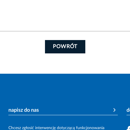
POWRÓT
napisz do nas
d
Chcesz zgłosić interwencję dotyczącą funkcjonowania