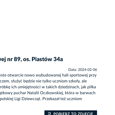
j nr 89, os. Piastów 34a
Data: 2024-02-06
zyste otwarcie nowo wybudowanej hali sportowej przy
zem, służyć będzie nie tylko uczniom szkoły, ale
bkę ich umiejętności w takich dziedzinach, jak piłka
iątkowy puchar Natalii Oczkowskiej, która w barwach
polskiej Ligi Dziewcząt. Przekazał też uczniom
POBIERZ TO ZDJĘCIE