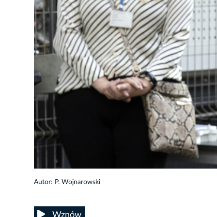
24/37
Autor: P. Wojnarowski
Wznów