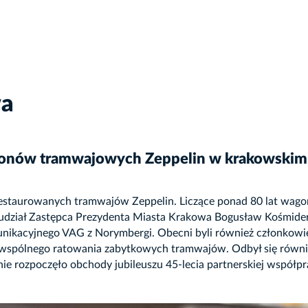
wa
gonów tramwajowych Zeppelin w krakowski
restaurowanych tramwajów Zeppelin. Liczące ponad 80 lat wag
udział Zastępca Prezydenta Miasta Krakowa Bogusław Kośmider 
unikacyjnego VAG z Norymbergi. Obecni byli również członkowi
ji wspólnego ratowania zabytkowych tramwajów. Odbył się równi
e rozpoczęło obchody jubileuszu 45-lecia partnerskiej współp