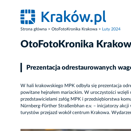
Strona główna
OtoFotoKronika Krakowa
Luty 2024
OtoFotoKronika Krako
Prezentacja odrestaurowanych wa
W hali krakowskiego MPK odbyła się prezentacja od
powitane hejnałem mariackim. W uroczystości wzięli 
przedstawicielami załóg MPK i przedsiębiorstwa kom
Nürnberg-Fürther Straßenbhan e.v. – inicjatorzy akc
turystów przejazd wokół centrum Krakowa. Wydarzeni
ZDJĘCIE