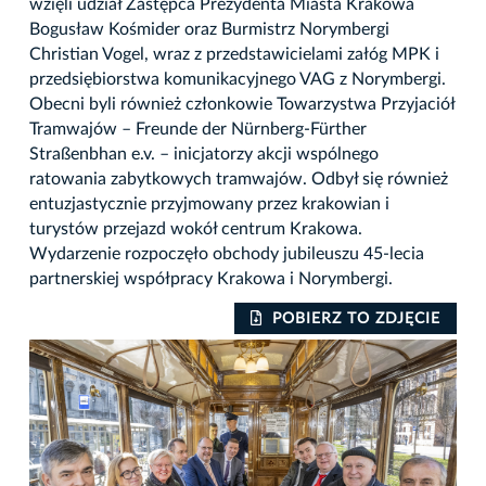
wzięli udział Zastępca Prezydenta Miasta Krakowa
Bogusław Kośmider oraz Burmistrz Norymbergi
Christian Vogel, wraz z przedstawicielami załóg MPK i
przedsiębiorstwa komunikacyjnego VAG z Norymbergi.
Obecni byli również członkowie Towarzystwa Przyjaciół
Tramwajów – Freunde der Nürnberg-Fürther
Straßenbhan e.v. – inicjatorzy akcji wspólnego
ratowania zabytkowych tramwajów. Odbył się również
entuzjastycznie przyjmowany przez krakowian i
turystów przejazd wokół centrum Krakowa.
Wydarzenie rozpoczęło obchody jubileuszu 45-lecia
partnerskiej współpracy Krakowa i Norymbergi.
IE
POBIERZ TO ZDJĘCIE