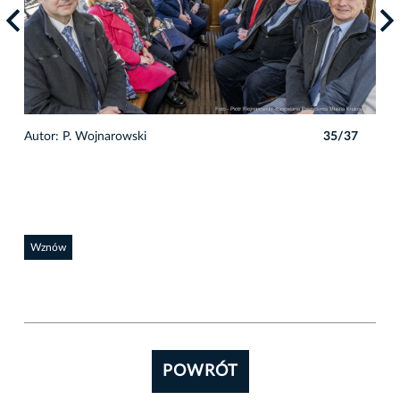
7
Autor: P. Wojnarowski
35/37
Auto
Wznów
POWRÓT