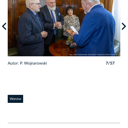
7
Autor: P. Wojnarowski
7/57
Auto
Wznów