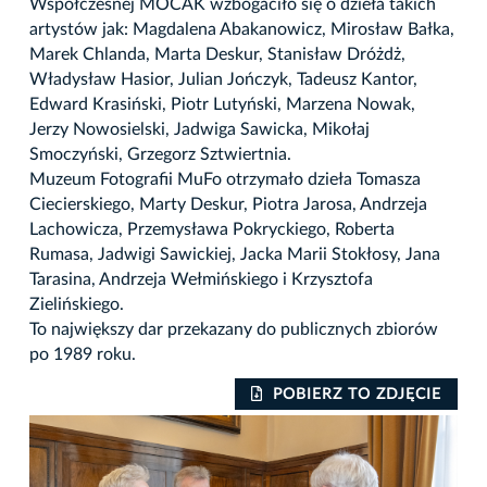
Współczesnej MOCAK wzbogaciło się o dzieła takich
artystów jak: Magdalena Abakanowicz, Mirosław Bałka,
Marek Chlanda, Marta Deskur, Stanisław Dróżdż,
Władysław Hasior, Julian Jończyk, Tadeusz Kantor,
Edward Krasiński, Piotr Lutyński, Marzena Nowak,
Jerzy Nowosielski, Jadwiga Sawicka, Mikołaj
Smoczyński, Grzegorz Sztwiertnia.
Muzeum Fotografii MuFo otrzymało dzieła Tomasza
Ciecierskiego, Marty Deskur, Piotra Jarosa, Andrzeja
Lachowicza, Przemysława Pokryckiego, Roberta
Rumasa, Jadwigi Sawickiej, Jacka Marii Stokłosy, Jana
Tarasina, Andrzeja Wełmińskiego i Krzysztofa
Zielińskiego.
To największy dar przekazany do publicznych zbiorów
po 1989 roku.
IE
POBIERZ TO ZDJĘCIE