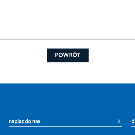
POWRÓT
napisz do nas
d