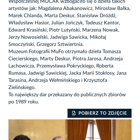
Współczesnej MOCAK wzbogaciło się o dzieła takich
artystów jak: Magdalena Abakanowicz, Mirosław Bałka,
Marek Chlanda, Marta Deskur, Stanisław Dróżdż,
Władysław Hasior, Julian Jończyk, Tadeusz Kantor,
Edward Krasiński, Piotr Lutyński, Marzena Nowak,
Jerzy Nowosielski, Jadwiga Sawicka, Mikołaj
Smoczyński, Grzegorz Sztwiertnia.
Muzeum Fotografii MuFo otrzymało dzieła Tomasza
Ciecierskiego, Marty Deskur, Piotra Jarosa, Andrzeja
Lachowicza, Przemysława Pokryckiego, Roberta
Rumasa, Jadwigi Sawickiej, Jacka Marii Stokłosy, Jana
Tarasina, Andrzeja Wełmińskiego i Krzysztofa
Zielińskiego.
To największy dar przekazany do publicznych zbiorów
po 1989 roku.
IE
POBIERZ TO ZDJĘCIE