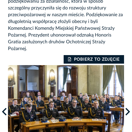
podziękowaniu za działalność, która w sposób
szczególny przyczyniła się do rozwoju struktury
przeciwpożarowej w naszym mieście. Podziękowanie za
długoletnią współpracę złożyli obecny i byli
Komendanci Komendy Miejskiej Państwowej Straży
Pożarnej. Prezydent uhonorował odznaką Honoris
Gratia zasłużonych druhów Ochotniczej Straży
Pożarnej.
IE
POBIERZ TO ZDJĘCIE