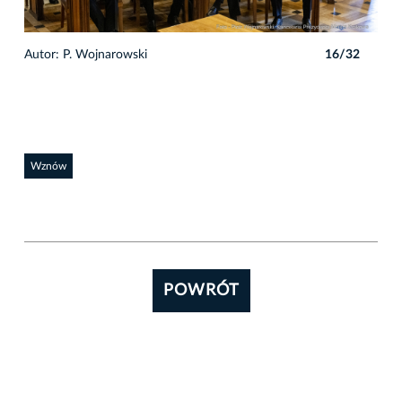
2
Autor: P. Wojnarowski
16/32
Auto
Wznów
POWRÓT