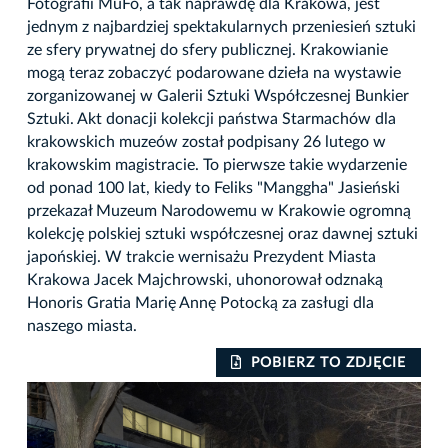
Fotografii MuFo, a tak naprawdę dla Krakowa, jest
jednym z najbardziej spektakularnych przeniesień sztuki
ze sfery prywatnej do sfery publicznej. Krakowianie
mogą teraz zobaczyć podarowane dzieła na wystawie
zorganizowanej w Galerii Sztuki Współczesnej Bunkier
Sztuki. Akt donacji kolekcji państwa Starmachów dla
krakowskich muzeów został podpisany 26 lutego w
krakowskim magistracie. To pierwsze takie wydarzenie
od ponad 100 lat, kiedy to Feliks "Manggha" Jasieński
przekazał Muzeum Narodowemu w Krakowie ogromną
kolekcję polskiej sztuki współczesnej oraz dawnej sztuki
japońskiej. W trakcie wernisażu Prezydent Miasta
Krakowa Jacek Majchrowski, uhonorował odznaką
Honoris Gratia Marię Annę Potocką za zasługi dla
naszego miasta.
IE
POBIERZ TO ZDJĘCIE