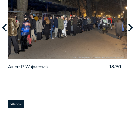
0
Autor: P. Wojnarowski
18/50
Auto
Wznów