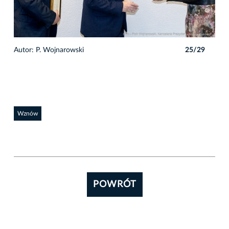
9
Autor: P. Wojnarowski
25/29
Auto
Wznów
POWRÓT