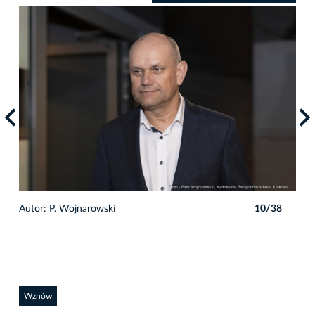
8
Autor: P. Wojnarowski
10/38
Auto
Wznów