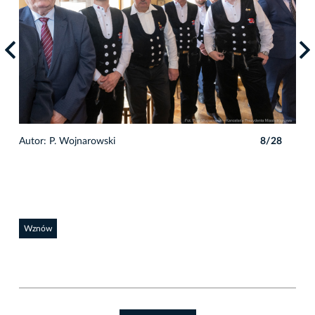
8
Autor: P. Wojnarowski
8/28
Auto
Wznów