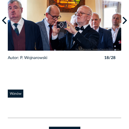
8
Autor: P. Wojnarowski
18/28
Auto
Wznów