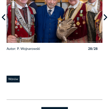
8
Autor: P. Wojnarowski
28/28
Auto
Wznów