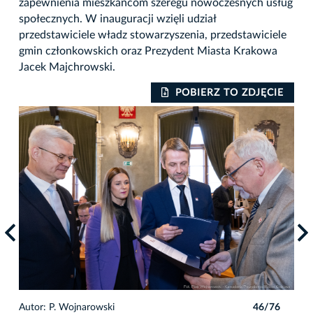
zapewnienia mieszkańcom szeregu nowoczesnych usług
społecznych. W inauguracji wzięli udział
przedstawiciele władz stowarzyszenia, przedstawiciele
gmin członkowskich oraz Prezydent Miasta Krakowa
Jacek Majchrowski.
IE
POBIERZ TO ZDJĘCIE
6
Autor: P. Wojnarowski
46/76
Auto