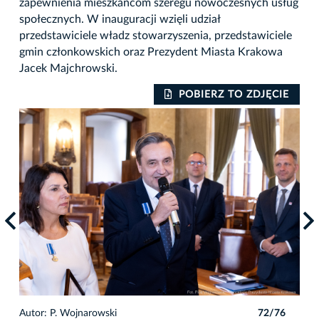
zapewnienia mieszkańcom szeregu nowoczesnych usług
społecznych. W inauguracji wzięli udział
przedstawiciele władz stowarzyszenia, przedstawiciele
gmin członkowskich oraz Prezydent Miasta Krakowa
Jacek Majchrowski.
IE
POBIERZ TO ZDJĘCIE
6
Autor: P. Wojnarowski
72/76
Auto