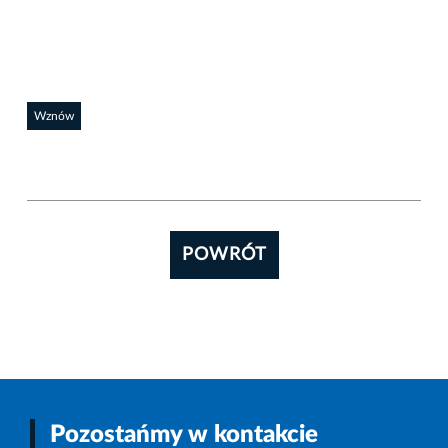
Wznów
POWRÓT
Pozostańmy w kontakcie