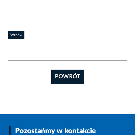
Wznów
POWRÓT
Pozostańmy w kontakcie