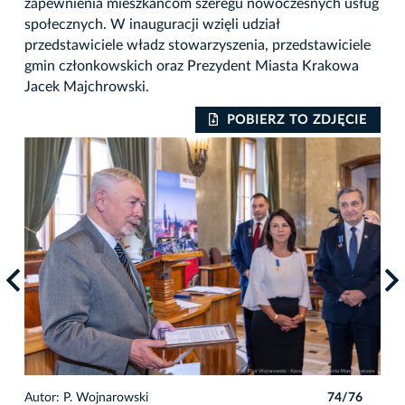
zapewnienia mieszkańcom szeregu nowoczesnych usług
społecznych. W inauguracji wzięli udział
przedstawiciele władz stowarzyszenia, przedstawiciele
gmin członkowskich oraz Prezydent Miasta Krakowa
Jacek Majchrowski.
IE
POBIERZ TO ZDJĘCIE
6
Autor: P. Wojnarowski
74/76
Auto