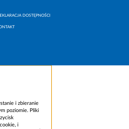
EKLARACJA DOSTĘPNOŚCI
ONTAKT
anie i zbieranie
 poziomie. Pliki
zycisk
ookie, i