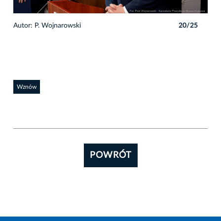
5
Autor: P. Wojnarowski
20/25
Auto
Wznów
POWRÓT