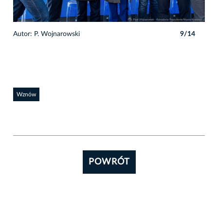
4
Autor: P. Wojnarowski
9/14
Auto
Wznów
POWRÓT