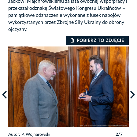
Jackowi Majchrowskiemu za lata owocnej współpracy i
przekazał odznakę Światowego Kongresu Ukraińców –
pamiątkowe odznaczenie wykonane z łusek nabojów
wykorzystanych przez Zbrojne Siły Ukrainy do obrony
ojczyzny.
IE
POBIERZ TO ZDJĘCIE
7
Autor: P. Wojnarowski
2/7
Auto