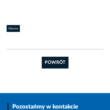
Wznów
POWRÓT
Pozostańmy w kontakcie