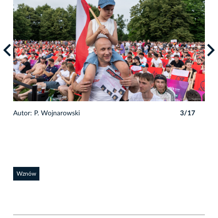
7
Autor: P. Wojnarowski
3/17
Auto
Wznów