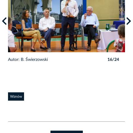
4
Autor: B. Świerzowski
16/24
Auto
Wznów