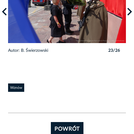
6
Autor: B. Świerzowski
23/26
Auto
Wznów
POWRÓT