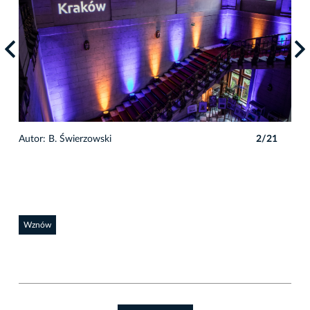
1
Autor: B. Świerzowski
2/21
Auto
Wznów