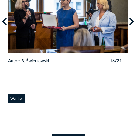
1
Autor: B. Świerzowski
16/21
Auto
Wznów