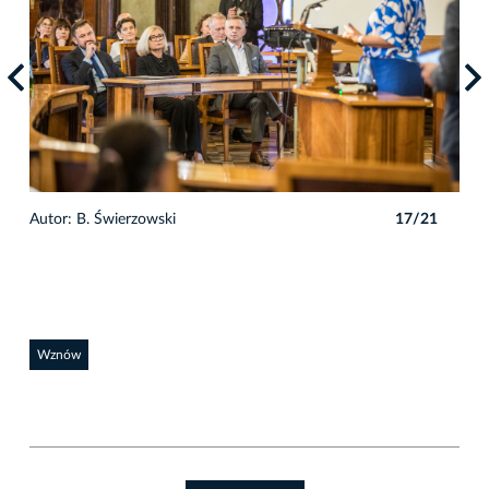
1
Autor: B. Świerzowski
17/21
Auto
Wznów