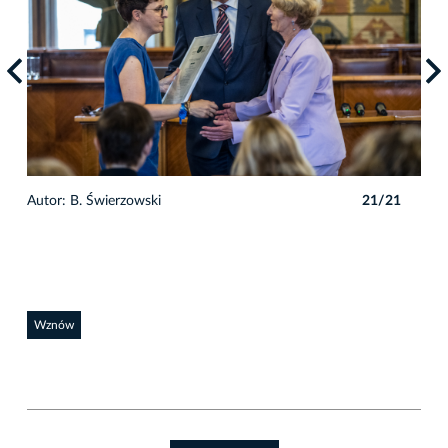
1
Autor: B. Świerzowski
21/21
Auto
Wznów